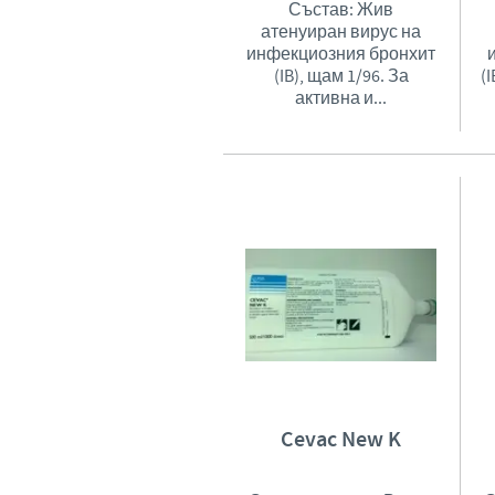
Състав: Жив
атенуиран вирус на
инфекциозния бронхит
(IB), щам 1/96. За
(
активна и...
Cevac New K