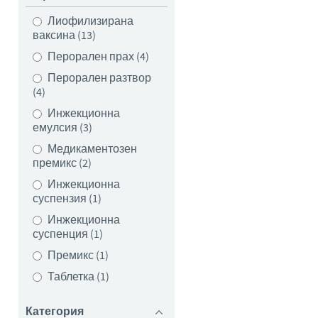
Лиофилизирана
лични в отделните страни.
ваксина (13)
йто влизате може да не е
Перорален прах (4)
Перорален разтвор
(4)
Инжекционна
емулсия (3)
Медикаментозен
премикс (2)
Инжекционна
суспензия (1)
Инжекционна
суспенция (1)
Премикс (1)
Таблетка (1)
Категория