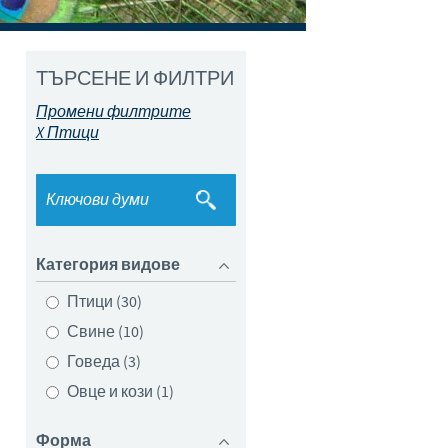
Sweden
Thailand
ТЪРСЕНЕ И ФИЛТРИ
Промени филтрите
Tunisia
X Птици
Turkey
Ukraine
Категория видове
United Kingdom
Птици (30)
Свине (10)
USA
Говеда (3)
Овце и кози (1)
Vietnam
Форма
а.