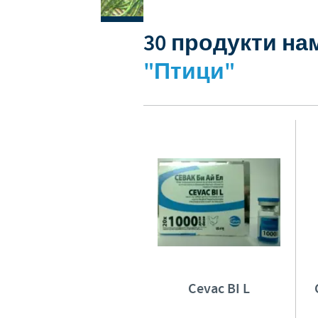
Глобално присъствие
30 продукти на
"Птици"
Cevac BI L