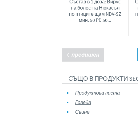
Състав в 1 доза: Вирус
С
на болестта Нюкасъл
по птиците щам NDV-SZ
п
мин. 50 PD 50...
предишен
СЪЩО В ПРОДУКТИ SEC
Продуктова листа
Говеда
Свине