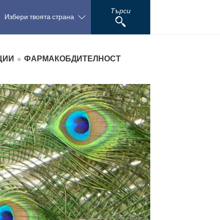
Търси
Избери твоята страна
Poland
ЦИИ
ФАРМАКОБДИТЕЛНОСТ
Portugal
Romania
Russia
South Africa
Spain