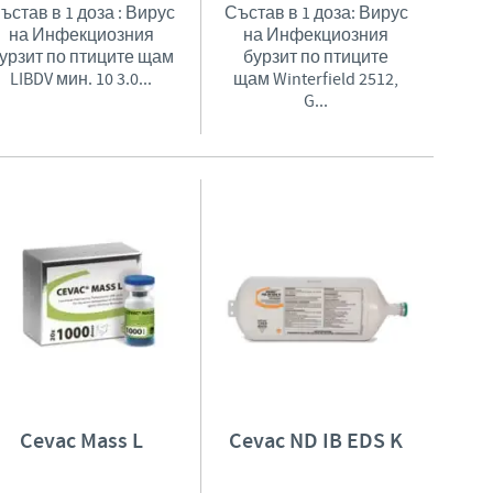
ъстав в 1 доза : Вирус
Състав в 1 доза: Вирус
на Инфекциозния
на Инфекциозния
урзит по птиците щам
бурзит по птиците
LIBDV мин. 10 3.0...
щам Winterfield 2512,
G...
Cevac Mass L
Cevac ND IB EDS K