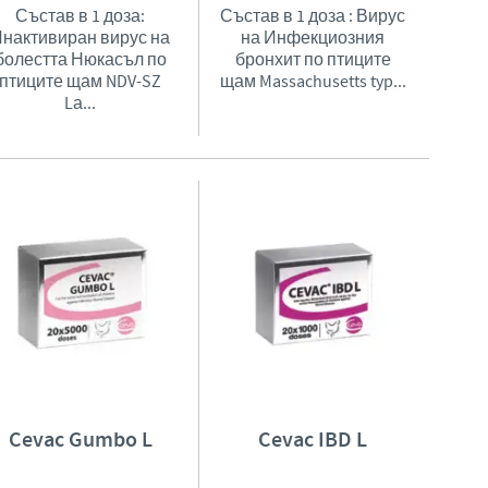
Състав в 1 доза:
Състав в 1 доза : Вирус
нактивиран вирус на
на Инфекциозния
Регулаторните ограничения и медицинските практики са раз
болестта Нюкасъл по
бронхит по птиците
Следователно информацията, предоставена на сайта, в ко
подходяща за използване във Вашата страна.
птиците щам NDV-SZ
щам Massachusetts typ...
Lа...
Cevac Gumbo L
Cevac IBD L