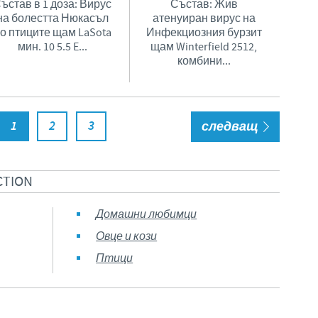
ъстав в 1 доза: Вирус
Състав: Жив
на болестта Нюкасъл
атенуиран вирус на
о птиците щам LaSota
Инфекциозния бурзит
мин. 10 5.5 E...
щам Winterfield 2512,
комбини...
1
2
3
следващ
TION
Домашни любимци
Овце и кози
Птици