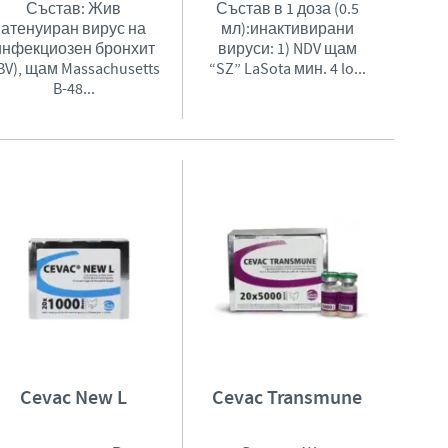
Състав: Жив
Състав в 1 доза (0.5
атенуиран вирус на
мл):инактивирани
инфекциозен бронхит
вируси: 1) NDV щам
IBV), щам Massachusetts
“SZ” LaSota мин. 4 lo...
B-48...
Cevac New L
Cevac Transmune