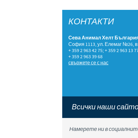
КОНТАКТИ
Сева Анимал Хелт Българи
София 1113, ул. Елемаг №26, вх.
+ 359 2 963 42 75; + 359 2 963 13 7
+ 359 2 963 39 68
свържете се с нас
Всички наши сайт
Намерете ни в социалните