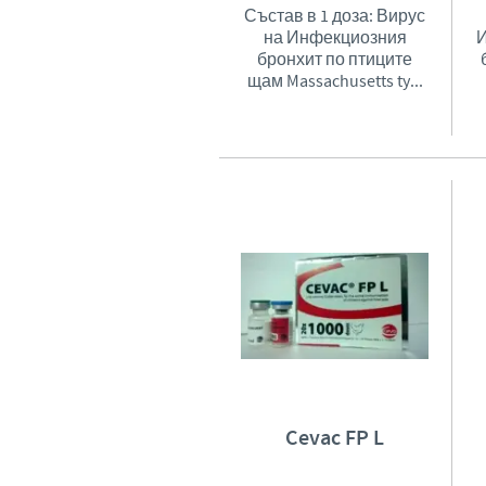
Състав в 1 доза: Вирус
на Инфекциозния
И
бронхит по птиците
щам Massachusetts ty...
Cevac FP L