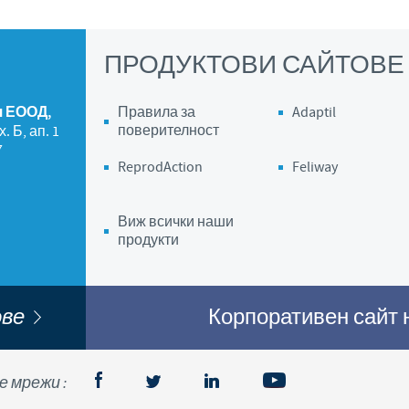
ПРОДУКТОВИ САЙТОВЕ
я ЕООД,
Правила за
Adaptil
поверителност
 Б, ап. 1
7
ReprodAction
Feliway
Виж всички наши
продукти
ове
Корпоративен сайт
 мрежи :