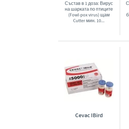
Състав в 1 доза: Вирус
С
на шарката по птиците
(Fowl-pox virus) щам
б
Cutter мин. 10...
Cevac IBird