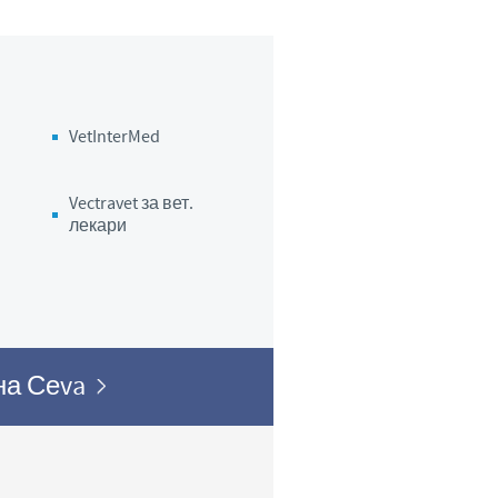
VetInterMed
Vectravet за вет.
лекари
 на Сеva