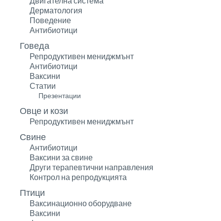
Двигателна система
Дерматология
Поведение
Антибиотици
Говеда
Репродуктивен мениджмънт
Антибиотици
Ваксини
Статии
Презентации
Овце и кози
Репродуктивен мениджмънт
Свине
Антибиотици
Ваксини за свине
Други терапевтични направления
Контрол на репродукцията
Птици
Ваксинационно оборудване
Ваксини