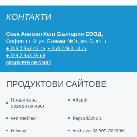
КОНТАКТИ
Сева Анимал Хелт България ЕООД,
София 1113, ул. Елемаг №26, вх. Б, ап. 1
+ 359 2 963 42 75; + 359 2 963 13 77
+ 359 2 963 39 68
свържете се с нас
ПРОДУКТОВИ САЙТОВЕ
Правила за
Adaptil
поверителност
VetInterMed
ReprodAction
Feliway
Vectravet за вет. лекари