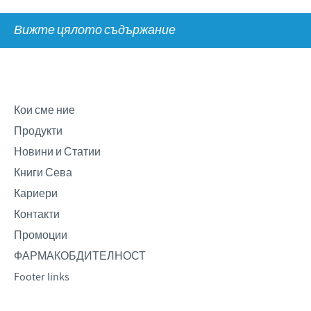
Говеда
Нашите ценности
Вижте цялото съдържание
Овце и кози
КАРИЕРИ
Научноизследователска и развойна дейност
Свине
Производство
Работа в Сева България
КОНТАКТИ
Птици
Глобално присъствие
International positions
Кои сме ние
Контакт с нас
ПРОМОЦИИ
Продукти
Партньори
Новини и Статии
ФАРМАКОБДИТЕЛНОСТ
Книги Сева
Кариери
Контакти
Промоции
ФАРМАКОБДИТЕЛНОСТ
Footer links