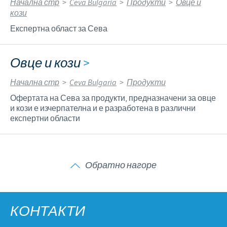
Начална стр
>
Ceva Bulgaria
>
Продукти
>
Овце и
кози
Експертна област за Сева
Овце и кози
>
Начална стр
>
Ceva Bulgaria
>
Продукти
Офертата на Сева за продукти, предназначени за овце
и кози е изчерпателна и е разработена в различни
експертни области
Обратно нагоре
КОНТАКТИ