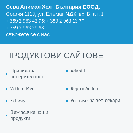
Сева Анимал Хелт България ЕООД,
София 1113, ул. Елемаг №26, вх. Б, ап. 1
+ 359 2 963 42 75; + 359 2 963 13 77
+ 359 2 963 39 68
свържете се с нас
ПРОДУКТОВИ САЙТОВЕ
Правила за
Adaptil
поверителност
VetInterMed
ReprodAction
Feliway
Vectravet за вет. лекари
Виж всички наши
продукти