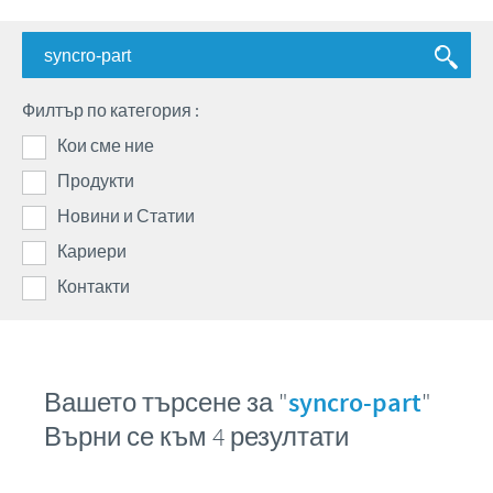
Говеда
Нашите ценности
Овце и кози
КАРИЕРИ
Научноизследователска и развойна дейност
Свине
Филтър по категория :
Производство
Работа в Сева България
КОНТАКТИ
Птици
Кои сме ние
Глобално присъствие
International positions
Продукти
Контакт с нас
ПРОМОЦИИ
Новини и Статии
Партньори
Кариери
ФАРМАКОБДИТЕЛНОСТ
Контакти
Вашето търсене за "
syncro-part
"
Върни се към 4 резултати