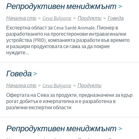
Репродуктивен мениджмънт
>
Начална стр
>
Ceva Bulgaria
>
Продукти
>
Говеда
Експертна област за Ceva Santé Animale. Пионер в
разработването на прогестеронови интравагинални
устройства (PRID), компанията разработи във времето
и разшири продуктовата си гама за да покрие
нуждите...
Говеда
>
Начална стр
>
Ceva Bulgaria
>
Продукти
Офертата на Сева за продукти, предназначени за едър
рогат добитък е изчерпателна и е разработена в
различни експертни области
Репродуктивен мениджмънт
>